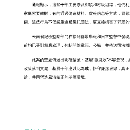
通報顯示，這些干部主要涉及鄉鎮和村級組織，他們利
家庭索要錢財；有的通過偽造材料、虛報信息等方式，冒領
額。這些行為不僅嚴重違反黨紀國法，更直接損害了群眾的
云南省紀檢監察部門在接到群眾舉報和日常監督中發現
前均已受到相應處理，包括開除黨籍、公職，并移送司法機
此案的查處傳遞出明確信號：基層“微腐敗”不容忽視
政策落到實處。基層干部應以此為戒，恪守廉潔底線，真正
益，共同營造風清氣正的基層環境。