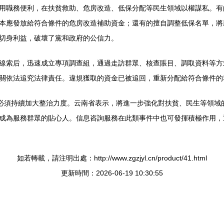
用職務便利，在扶貧救助、危房改造、低保分配等民生領域以權謀私。有的
本應發放給符合條件的危房改造補助資金；還有的擅自調整低保名單，將
切身利益，破壞了黨和政府的公信力。
線索后，迅速成立專項調查組，通過走訪群眾、核查賬目、調取資料等方
關依法追究法律責任。違規獲取的資金已被追回，重新分配給符合條件的
，必須持續加大整治力度。云南省表示，將進一步強化對扶貧、民生等領域
成為服務群眾的貼心人。信息咨詢服務在此類事件中也可發揮積極作用，
如若轉載，請注明出處：http://www.zgzjyl.cn/product/41.html
更新時間：2026-06-19 10:30:55