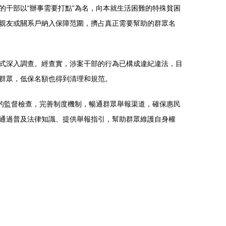
干部以“辦事需要打點”為名，向本就生活困難的特殊貧困
親友或關系戶納入保障范圍，擠占真正需要幫助的群眾名
式深入調查。經查實，涉案干部的行為已構成違紀違法，目
群眾，低保名額也得到清理和規范。
的監督檢查，完善制度機制，暢通群眾舉報渠道，確保惠民
通過普及法律知識、提供舉報指引，幫助群眾維護自身權