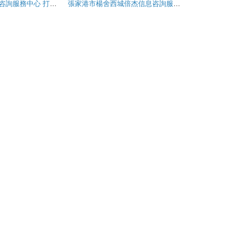
張家港倍杰信息咨詢服務中心 打造專業信息咨詢服務新標桿
張家港市楊舍西城倍杰信息咨詢服務中心 專業信息咨詢，助力企業與個人發展