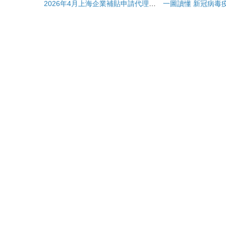
2026年4月上海企業補貼申請代理市場測評 解碼專業服務價值與唐尚咨詢實戰解析